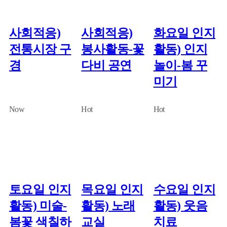
사회적응)
사회적응)
화요일 인지
전통시장 구
봉사활동-꽃
활동) 인지
경
다비 공연
놀이-봄 꾸
미기
Now
Hot
Hot
토요일 인지
목요일 인지
수요일 인지
활동) 미술-
활동) 노래
활동) 웃음
봄꽃 색칠하
교실
치료