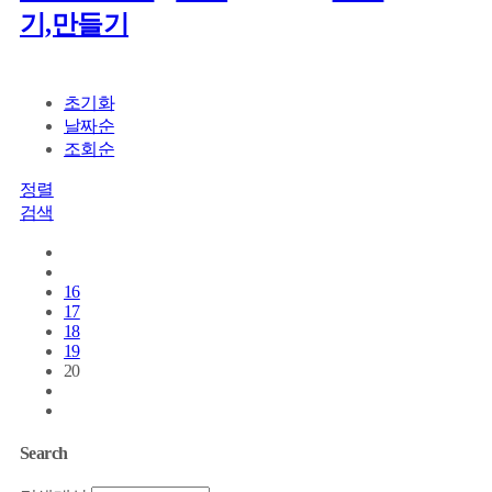
기,만들기
초기화
날짜순
조회순
정렬
검색
16
17
18
19
20
Search