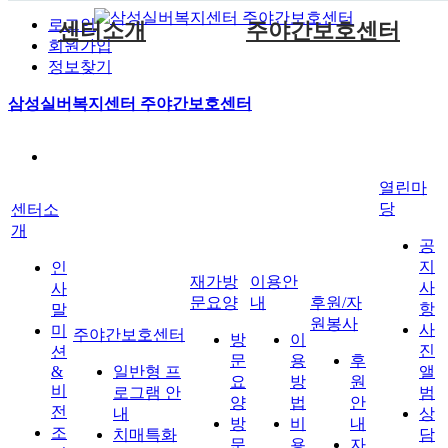
로그인
센터소개
주야간보호센터
회원가입
정보찾기
인사말
방문요양
후원안내
일반형 프로그램 안내
이용방법
공지사항
재가방문요양
이용안내
삼성실버복지센터 주야간보호센터
미션&비전
방문목욕
자원봉사안내
치매특화형 프로그램 안내
비용안내
사진앨범
조직도
방문간호
일일생활시간표
신청절차
상담게시판
후원/자원봉사
열린마당
오시는길
자료실
열린마
시설 안내
보호자앨범
당
센터소
개
공
지
인
재가방
이용안
사
사
문요양
내
후원/자
항
말
원봉사
사
미
주야간보호센터
방
이
진
션
문
용
후
&
일반형 프
앨
요
방
원
비
로그램 안
범
양
법
안
전
내
상
방
비
내
조
치매특화
담
문
용
자