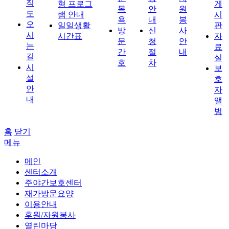
직
형 프로그
게
목
안
원
도
램 안내
시
욕
내
봉
오
일일생활
판
방
신
사
시
시간표
자
문
청
안
는
료
간
절
내
길
실
호
차
시
보
설
호
안
자
내
앨
범
홈
닫기
메뉴
메인
센터소개
주야간보호센터
재가방문요양
이용안내
후원/자원봉사
열린마당