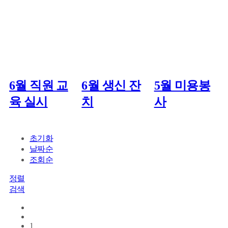
6월 직원 교
6월 생신 잔
5월 미용봉
육 실시
치
사
초기화
날짜순
조회순
정렬
검색
1