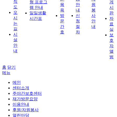
직
형 프로그
게
목
안
원
도
램 안내
시
욕
내
봉
오
일일생활
판
방
신
사
시
시간표
자
문
청
안
는
료
간
절
내
길
실
호
차
시
보
설
호
안
자
내
앨
범
홈
닫기
메뉴
메인
센터소개
주야간보호센터
재가방문요양
이용안내
후원/자원봉사
열린마당