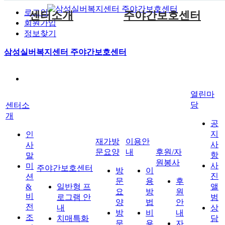
로그인
센터소개
주야간보호센터
회원가입
정보찾기
인사말
방문요양
후원안내
일반형 프로그램 안내
이용방법
공지사항
재가방문요양
이용안내
삼성실버복지센터 주야간보호센터
미션&비전
방문목욕
자원봉사안내
치매특화형 프로그램 안내
비용안내
사진앨범
조직도
방문간호
일일생활시간표
신청절차
상담게시판
후원/자원봉사
열린마당
오시는길
자료실
열린마
시설 안내
보호자앨범
당
센터소
개
공
지
인
재가방
이용안
사
사
문요양
내
후원/자
항
말
원봉사
사
미
주야간보호센터
방
이
진
션
문
용
후
&
일반형 프
앨
요
방
원
비
로그램 안
범
양
법
안
전
내
상
방
비
내
조
치매특화
담
문
용
자